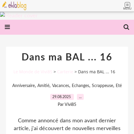
MENU
Dans ma BAL ... 16
Le Monde de Vivi85
>
Carterie
>
Dans ma BAL ... 16
,
,
,
,
,
Anniversaire
Amitié
Vacances
Echanges
Scrappeuse
Eté
29.08.2025
…
Par Vivi85
Comme annoncé dans mon avant dernier
article, j'ai découvert de nouvelles merveilles