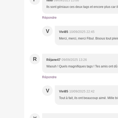
fibul
09/09/2025 15:00
Ils sont géniaux ces deux tags et encore plus car il
Répondre
V
Vivi85
10/09/2025 22:45
Merci, merci, merci Fibul. Bisous tout plei
R
Réjane47
09/09/2025 13:26
Waouh ! Quels magnifiques tags ! Tes amis ont dû 
Répondre
V
Vivi85
10/09/2025 22:42
Tout à fait, ils ont beaucoup aimé. Mille b