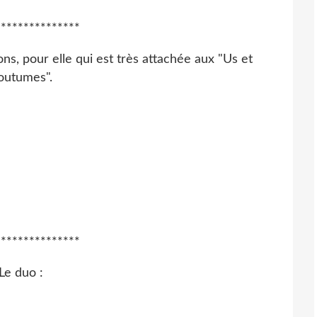
***************
ions, pour elle qui est très attachée aux "Us et
outumes".
***************
Le duo :