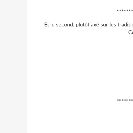
******
Et le second, plutôt axé sur les tradit
C
******