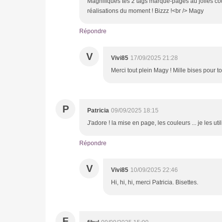
Magnifiques tes 2 tags marque-pages au jolies cou
réalisations du moment ! Bizzz !<br /> Magy
Répondre
V
Vivi85
17/09/2025 21:28
Merci tout plein Magy ! Mille bises pour to
P
Patricia
09/09/2025 18:15
J'adore ! la mise en page, les couleurs ... je les 
Répondre
V
Vivi85
10/09/2025 22:46
Hi, hi, hi, merci Patricia. Bisettes.
F