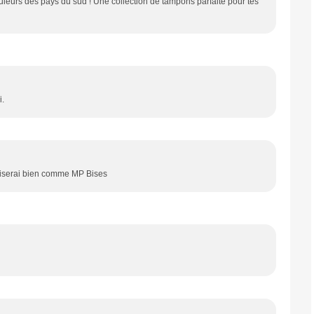
leurs des pays du sud ! Une collection de tampons parfaite pour tes
i.
utiliserai bien comme MP Bises