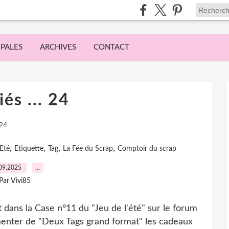
IPALES
ARCHIVES
CONTACT
és ... 24
 24
,
,
,
,
'Eté
Etiquette
Tag
La Fée du Scrap
Comptoir du scrap
09.2025
…
Par Vivi85
t dans la Case n°11 du "Jeu de l'été" sur le forum
enter de "Deux Tags grand format" les cadeaux