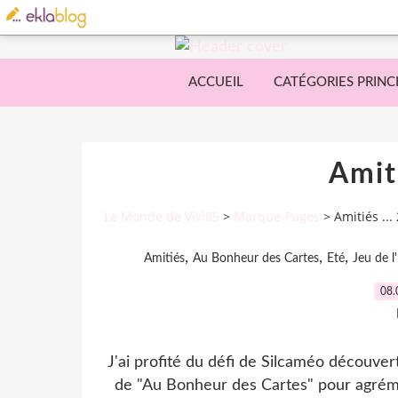
ACCUEIL
CATÉGORIES PRINC
Amiti
Le Monde de Vivi85
>
Marque-Pages
>
Amitiés ...
,
,
,
Amitiés
Au Bonheur des Cartes
Eté
Jeu de l
08.
J'ai profité du défi de Silcaméo découver
de "Au Bonheur des Cartes" pour agrém