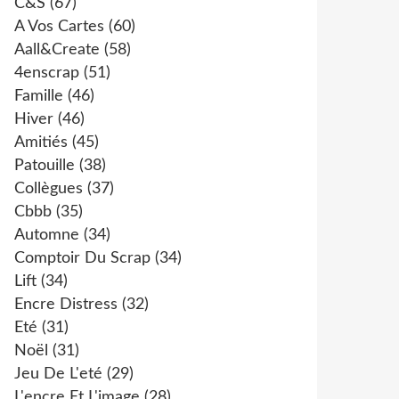
C&s
(67)
A Vos Cartes
(60)
Aall&create
(58)
4enscrap
(51)
Famille
(46)
Hiver
(46)
Amitiés
(45)
Patouille
(38)
Collègues
(37)
Cbbb
(35)
Automne
(34)
Comptoir Du Scrap
(34)
Lift
(34)
Encre Distress
(32)
Eté
(31)
Noël
(31)
Jeu De L'eté
(29)
L'encre Et L'image
(28)