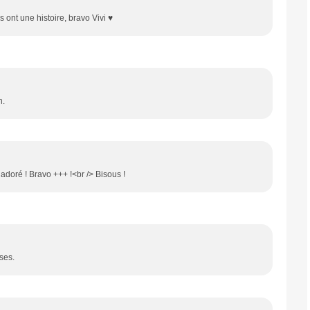
s ont une histoire, bravo Vivi ♥
n.
adoré ! Bravo +++ !<br /> Bisous !
ises.