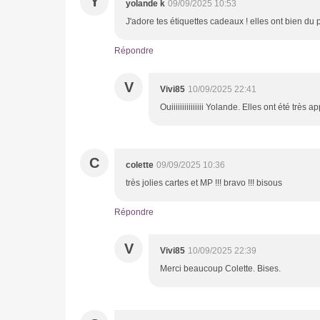
Y
yolande k
09/09/2025 10:53
J'adore tes étiquettes cadeaux ! elles ont bien du p
Répondre
V
Vivi85
10/09/2025 22:41
Ouiiiiiiiiiiiiiii Yolande. Elles ont été très
C
colette
09/09/2025 10:36
très jolies cartes et MP !!! bravo !!! bisous
Répondre
V
Vivi85
10/09/2025 22:39
Merci beaucoup Colette. Bises.