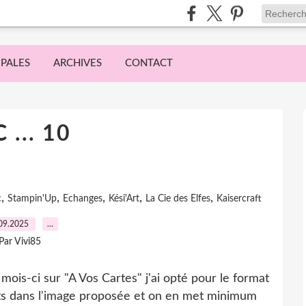
IPALES
ARCHIVES
CONTACT
 ... 10
,
,
,
,
,
c
Stampin'Up
Echanges
Kési'Art
La Cie des Elfes
Kaisercraft
09.2025
…
Par Vivi85
mois-ci sur "A Vos Cartes" j'ai opté pour le format
nts dans l'image proposée et on en met minimum