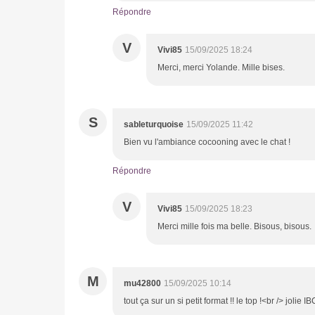
Répondre
V
Vivi85
15/09/2025 18:24
Merci, merci Yolande. Mille bises.
S
sableturquoise
15/09/2025 11:42
Bien vu l'ambiance cocooning avec le chat !
Répondre
V
Vivi85
15/09/2025 18:23
Merci mille fois ma belle. Bisous, bisous.
M
mu42800
15/09/2025 10:14
tout ça sur un si petit format !! le top !<br /> jolie 