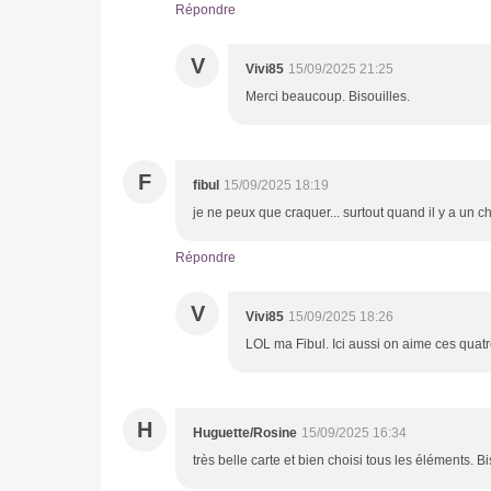
Répondre
V
Vivi85
15/09/2025 21:25
Merci beaucoup. Bisouilles.
F
fibul
15/09/2025 18:19
je ne peux que craquer... surtout quand il y a un ch
Répondre
V
Vivi85
15/09/2025 18:26
LOL ma Fibul. Ici aussi on aime ces quatre
H
Huguette/Rosine
15/09/2025 16:34
très belle carte et bien choisi tous les éléments. B