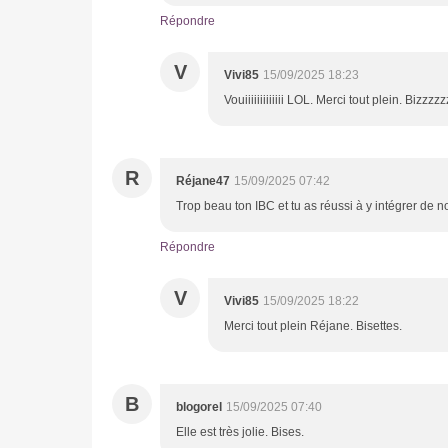
Répondre
V
Vivi85
15/09/2025 18:23
Vouiiiiiiiiiiiii LOL. Merci tout plein. Bizzz
R
Réjane47
15/09/2025 07:42
Trop beau ton IBC et tu as réussi à y intégrer de n
Répondre
V
Vivi85
15/09/2025 18:22
Merci tout plein Réjane. Bisettes.
B
blogorel
15/09/2025 07:40
Elle est très jolie. Bises.