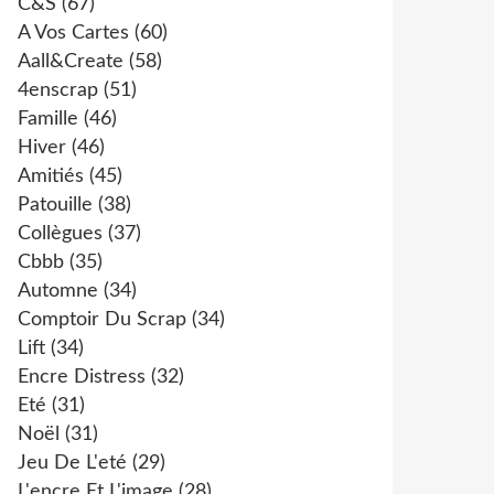
C&s
(67)
A Vos Cartes
(60)
Aall&create
(58)
4enscrap
(51)
Famille
(46)
Hiver
(46)
Amitiés
(45)
Patouille
(38)
Collègues
(37)
Cbbb
(35)
Automne
(34)
Comptoir Du Scrap
(34)
Lift
(34)
Encre Distress
(32)
Eté
(31)
Noël
(31)
Jeu De L'eté
(29)
L'encre Et L'image
(28)