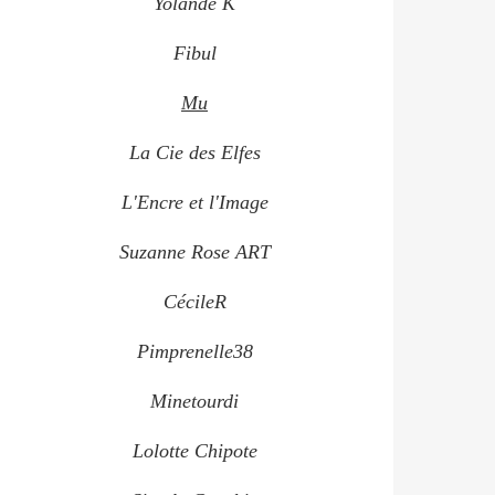
Yolande K
Fibul
Mu
La Cie des Elfes
L'Encre et l'Image
Suzanne Rose ART
CécileR
Pimprenelle38
Minetourdi
Lolotte Chipote