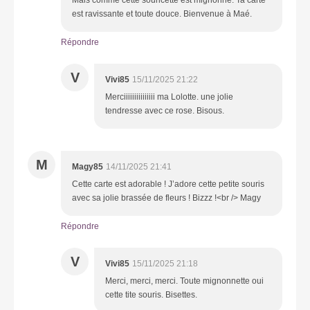
est ravissante et toute douce. Bienvenue à Maé.
Répondre
V
Vivi85
15/11/2025 21:22
Merciiiiiiiiiiiiiii ma Lolotte. une jolie
tendresse avec ce rose. Bisous.
M
Magy85
14/11/2025 21:41
Cette carte est adorable ! J’adore cette petite souris
avec sa jolie brassée de fleurs ! Bizzz !<br /> Magy
Répondre
V
Vivi85
15/11/2025 21:18
Merci, merci, merci. Toute mignonnette oui
cette tite souris. Bisettes.