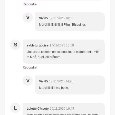
Répondre
V
Vivi85
19/11/2025 18:35
Merciiiiiiiiiiiiiiiiiiiiii Fibul. Bisouilles.
S
sableturquoise
17/11/2025 13:19
Une carte comme un calinou, toute mignnonette.<br
/> Maé, quel joli prénom
Répondre
V
Vivi85
17/11/2025 14:25
Merciiiiiiiiiiii ma belle.
L
Lolotte Chipote
15/11/2025 16:44
Mais comme cette souricette est mignonne. Ta carte