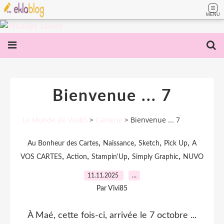
MENU
Bienvenue ... 7
Le Monde de Vivi85
>
Carterie
>
Bienvenue ... 7
,
,
,
,
Au Bonheur des Cartes
Naissance
Sketch
Pick Up
A
,
,
,
,
VOS CARTES
Action
Stampin'Up
Simply Graphic
NUVO
11.11.2025
…
Par Vivi85
À Maé, cette fois-ci, arrivée le 7 octobre ...