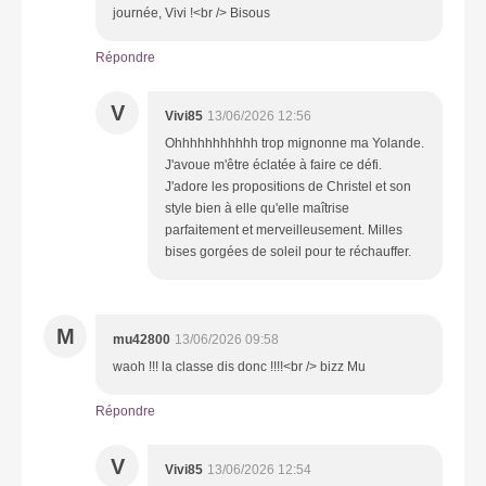
journée, Vivi !<br /> Bisous
Répondre
V
Vivi85
13/06/2026 12:56
Ohhhhhhhhhhh trop mignonne ma Yolande.
J'avoue m'être éclatée à faire ce défi.
J'adore les propositions de Christel et son
style bien à elle qu'elle maîtrise
parfaitement et merveilleusement. Milles
bises gorgées de soleil pour te réchauffer.
M
mu42800
13/06/2026 09:58
waoh !!! la classe dis donc !!!!<br /> bizz Mu
Répondre
V
Vivi85
13/06/2026 12:54