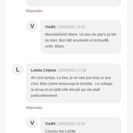
Répondre
V
Vivi85
13/06/2026 12:51
Merciiiiiiiiiiiiiiii Marie. Un peu de pep's ça fait
du bien. Bon WE ensoleillé et réchauffé,
enfin. Bises.
L
Lolotte Chipote
12/06/2026 17:18
Ah c'est sympa. Le free, je ne sais pas trop ce que
c'est. Mais j'aime beaucoup le résultat... Le collage,
la récup et un petit côté décalé qui me plaît
particulièrement.
Répondre
V
Vivi85
13/06/2026 12:50
Coucou ma Lolotte