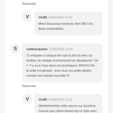
Répondre
V
Vivi85
13/06/2026 12:53
Merci beaucoup mariecey. Bon WE à toi.
Bises ensoleillées.
S
sableturquoise
12/06/2026 19:45
Tu m'épates à chaque fois que tu fais du free, du
shabby, du vintage et récemment du steampunk ! <br
/> T u es à l'aise dans ces techniques, BRAVO VIvi ,
ta boîte est géniale , avec tous ces petits détails,
comme une histoire racontée !!!
Répondre
V
Vivi85
13/06/2026 12:53
Ohhhhhhhhhhh mille mercis ma Sandrine.
J'avoue que j'aime beaucoup ce style avec