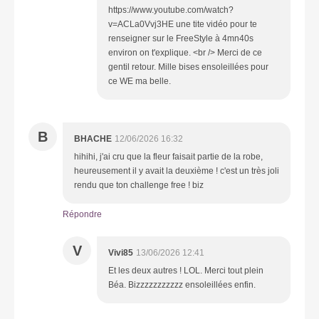
https://www.youtube.com/watch?
v=ACLa0Vvj3HE une tite vidéo pour te
renseigner sur le FreeStyle à 4mn40s
environ on t'explique. <br /> Merci de ce
gentil retour. Mille bises ensoleillées pour
ce WE ma belle.
B
BHACHE
12/06/2026 16:32
hihihi, j'ai cru que la fleur faisait partie de la robe,
heureusement il y avait la deuxième ! c'est un très joli
rendu que ton challenge free ! biz
Répondre
V
Vivi85
13/06/2026 12:41
Et les deux autres ! LOL. Merci tout plein
Béa. Bizzzzzzzzzzz ensoleillées enfin.