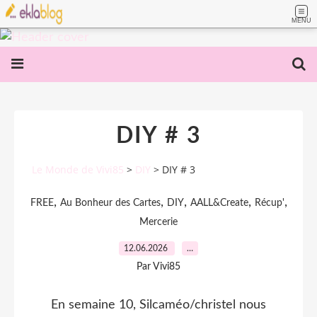
MENU
DIY # 3
Le Monde de Vivi85
>
DIY
>
DIY # 3
,
,
,
,
,
FREE
Au Bonheur des Cartes
DIY
AALL&Create
Récup'
Mercerie
12.06.2026
…
Par Vivi85
En semaine 10, Silcaméo/christel nous