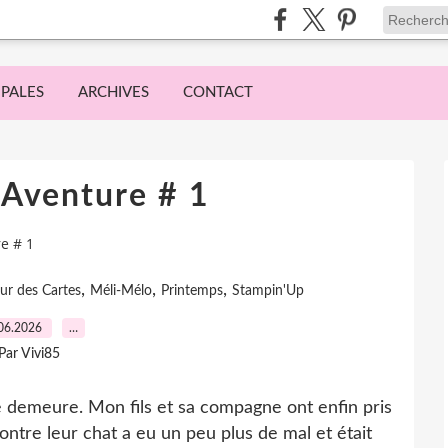
IPALES
ARCHIVES
CONTACT
 Aventure # 1
e # 1
,
,
,
r des Cartes
Méli-Mélo
Printemps
Stampin'Up
06.2026
…
Par Vivi85
elle demeure. Mon fils et sa compagne ont enfin pris
contre leur chat a eu un peu plus de mal et était