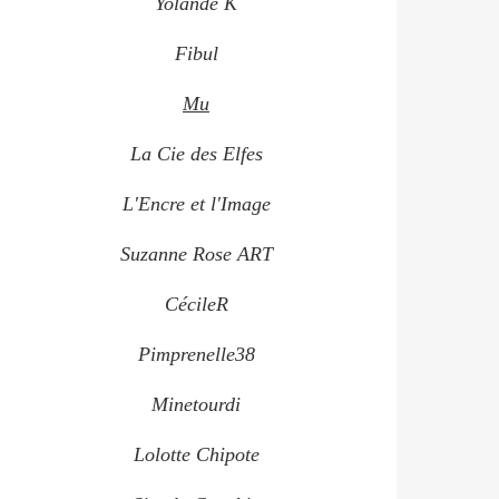
Yolande K
Fibul
Mu
La Cie des Elfes
L'Encre et l'Image
Suzanne Rose ART
CécileR
Pimprenelle38
Minetourdi
Lolotte Chipote