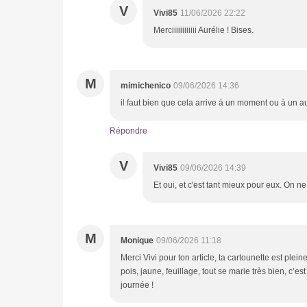
V
Vivi85
11/06/2026 22:22
Merciiiiiiiiiiii Aurélie ! Bises.
M
mimichenico
09/06/2026 14:36
il faut bien que cela arrive à un moment ou à un au
Répondre
V
Vivi85
09/06/2026 14:39
Et oui, et c'est tant mieux pour eux. On n
M
Monique
09/06/2026 11:18
Merci Vivi pour ton article, ta cartounette est ple
pois, jaune, feuillage, tout se marie très bien, c’e
journée !