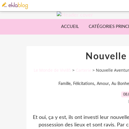
ACCUEIL
CATÉGORIES PRINC
Nouvelle
Le Monde de Vivi85
>
Carterie
>
Nouvelle Aventur
,
,
,
Famille
Félicitations
Amour
Au Bonheu
08.
Et oui, ça y est, ils ont investi leur nouv
possession des lieux et sont ravis. Par 