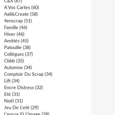
C&s
(67)
A Vos Cartes
(60)
Aall&create
(58)
4enscrap
(51)
Famille
(46)
Hiver
(46)
Amitiés
(45)
Patouille
(38)
Collègues
(37)
Cbbb
(35)
Automne
(34)
Comptoir Du Scrap
(34)
Lift
(34)
Encre Distress
(32)
Eté
(31)
Noël
(31)
Jeu De L'eté
(29)
L'encre Et L'image
(28)