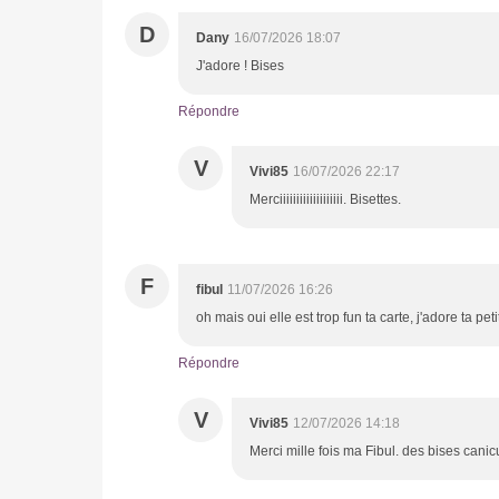
D
Dany
16/07/2026 18:07
J'adore ! Bises
Répondre
V
Vivi85
16/07/2026 22:17
Merciiiiiiiiiiiiiiiiiii. Bisettes.
F
fibul
11/07/2026 16:26
oh mais oui elle est trop fun ta carte, j'adore ta 
Répondre
V
Vivi85
12/07/2026 14:18
Merci mille fois ma Fibul. des bises canic