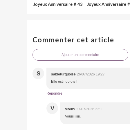
Joyeux Anniversaire # 43
Joyeux Anniversaire 
Commenter cet article
Ajouter un commentaire
S
sableturquoise
26/07/2026 19:27
Elle est rigolote !
Répondre
V
Vivi85
27/07/2026 22:11
Vouiiiiiiiiii.