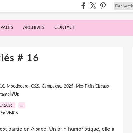
IPALES
ARCHIVES
CONTACT
iés # 16
,
,
,
,
,
,
Été
Moodboard
C&S
Campagne
2025
Mes P'tits Ciseaux
Stampin'Up
07.2026
…
Par Vivi85
est partie en Alsace. Un brin humoristique, elle a