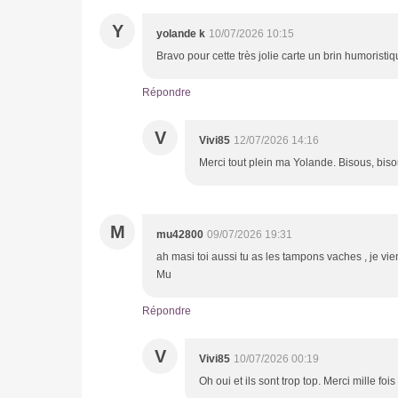
Y
yolande k
10/07/2026 10:15
Bravo pour cette très jolie carte un brin humoristiq
Répondre
V
Vivi85
12/07/2026 14:16
Merci tout plein ma Yolande. Bisous, biso
M
mu42800
09/07/2026 19:31
ah masi toi aussi tu as les tampons vaches , je vie
Mu
Répondre
V
Vivi85
10/07/2026 00:19
Oh oui et ils sont trop top. Merci mille foi