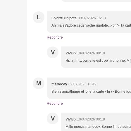
L
Lolotte Chipote
09/07/2026 16:13
Ah mais j'adore cette vache rigolote...<br /> Ta cart
Répondre
V
Vivi85
10/07/2026 00:18
Hi, hi, hi ... oui, elle est trop mignonne. M
M
mariecey
09/07/2026 10:49
Bien sympathique et jolie ta carte <br /> Bonne jou
Répondre
V
Vivi85
10/07/2026 00:18
Mille mercis mariecey. Bonne fin de semai