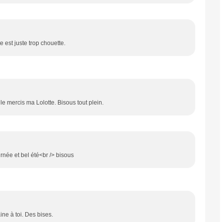
e est juste trop chouette.
ille mercis ma Lolotte. Bisous tout plein.
rnée et bel été<br /> bisous
ne à toi. Des bises.