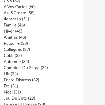
C&s
(67)
A Vos Cartes
(60)
Aall&create
(58)
4enscrap
(51)
Famille
(46)
Hiver
(46)
Amitiés
(45)
Patouille
(38)
Collègues
(37)
Cbbb
(35)
Automne
(34)
Comptoir Du Scrap
(34)
Lift
(34)
Encre Distress
(32)
Eté
(31)
Noël
(31)
Jeu De L'eté
(29)
L'encre Et L'image
(28)