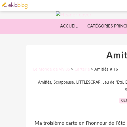
ACCUEIL
CATÉGORIES PRINC
Amit
Le Monde de Vivi85
>
Carterie
>
Amitiés # 16
,
,
,
,
Amitiés
Scrappeuse
LITTLESCRAP
Jeu de l'Eté
08.
Ma troisième carte en l'honneur de l'été 