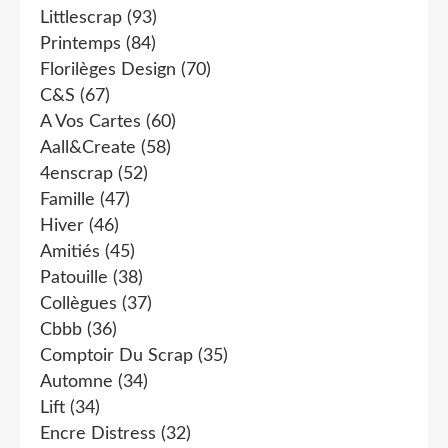
Littlescrap
(93)
Printemps
(84)
Florilèges Design
(70)
C&s
(67)
A Vos Cartes
(60)
Aall&create
(58)
4enscrap
(52)
Famille
(47)
Hiver
(46)
Amitiés
(45)
Patouille
(38)
Collègues
(37)
Cbbb
(36)
Comptoir Du Scrap
(35)
Automne
(34)
Lift
(34)
Encre Distress
(32)