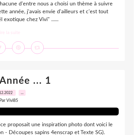
 Chacune d'entre nous a choisi un thème à suivre
te année, j'avais envie d'ailleurs et c'est tout
 exotique chez Vivi" ......
ire la suite
Année ... 1
12.2022
…
Par Vivi85
ice proposait une inspiration photo dont voici le
ion - Découpes sapins 4enscrap et Texte SG).