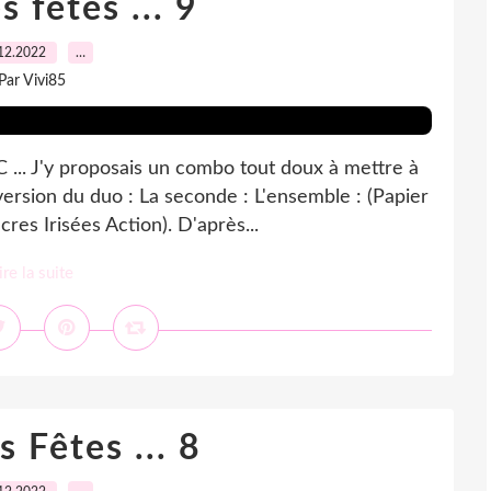
 fêtes ... 9
12.2022
…
Par Vivi85
C ... J'y proposais un combo tout doux à mettre à
 version du duo : La seconde : L'ensemble : (Papier
res Irisées Action). D'après...
ire la suite
 Fêtes ... 8