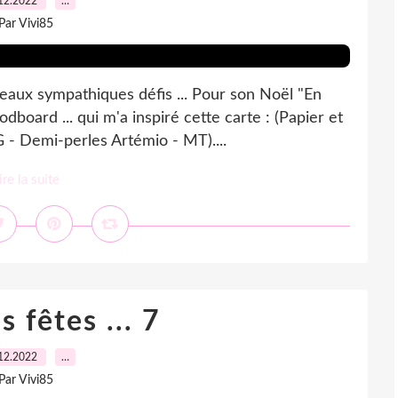
12.2022
…
Par Vivi85
eaux sympathiques défis ... Pour son Noël "En
dboard ... qui m'a inspiré cette carte : (Papier et
 - Demi-perles Artémio - MT)....
ire la suite
 fêtes ... 7
12.2022
…
Par Vivi85