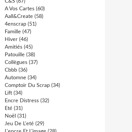
C&s
(67)
A Vos Cartes
(60)
Aall&create
(58)
4enscrap
(51)
Famille
(47)
Hiver
(46)
Amitiés
(45)
Patouille
(38)
Collègues
(37)
Cbbb
(36)
Automne
(34)
Comptoir Du Scrap
(34)
Lift
(34)
Encre Distress
(32)
Eté
(31)
Noël
(31)
Jeu De L'eté
(29)
L'encre Et L'image
(28)