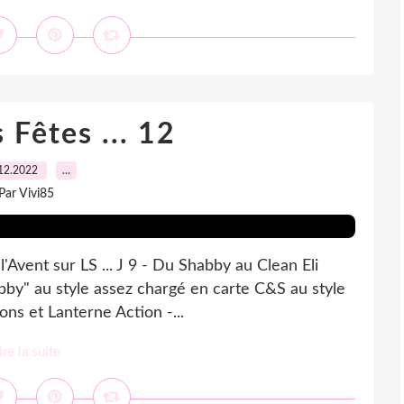
 Fêtes ... 12
12.2022
…
Par Vivi85
l'Avent sur LS ... J 9 - Du Shabby au Clean Eli
by" au style assez chargé en carte C&S au style
cons et Lanterne Action -...
ire la suite