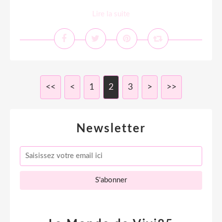
Lire la suite
<<
<
1
2
3
>
>>
Newsletter