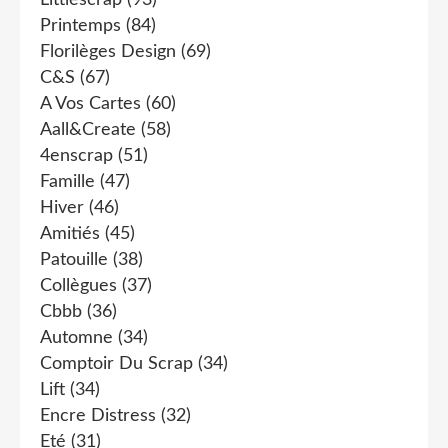
Littlescrap
(93)
Printemps
(84)
Florilèges Design
(69)
C&s
(67)
A Vos Cartes
(60)
Aall&create
(58)
4enscrap
(51)
Famille
(47)
Hiver
(46)
Amitiés
(45)
Patouille
(38)
Collègues
(37)
Cbbb
(36)
Automne
(34)
Comptoir Du Scrap
(34)
Lift
(34)
Encre Distress
(32)
Eté
(31)