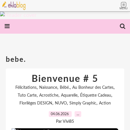
MENU
bebe.
Bienvenue # 5
,
,
,
,
Félicitations
Naissance
Bébé.
Au Bonheur des Cartes
,
,
,
,
Tuto Carte
Acrostiche
Aquarelle
Étiquette Cadeau
,
,
,
Florilèges DESIGN
NUVO
Simply Graphic
Action
04.06.2026
…
Par Vivi85