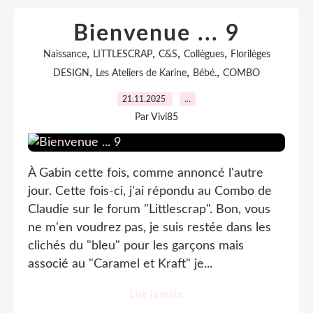
Bienvenue ... 9
,
,
,
,
Naissance
LITTLESCRAP
C&S
Collègues
Florilèges
,
,
,
DESIGN
Les Ateliers de Karine
Bébé.
COMBO
21.11.2025
…
Par Vivi85
À Gabin cette fois, comme annoncé l'autre
jour. Cette fois-ci, j'ai répondu au Combo de
Claudie sur le forum "Littlescrap". Bon, vous
ne m'en voudrez pas, je suis restée dans les
clichés du "bleu" pour les garçons mais
associé au "Caramel et Kraft" je...
Lire la suite