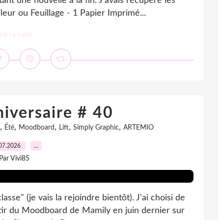
nt une nouvelle à la fin. J'avais récupéré les
eur ou Feuillage - 1 Papier Imprimé...
ire la suite
iversaire # 40
,
,
,
,
,
Été
Moodboard
Lift
Simply Graphic
ARTEMIO
07.2026
…
Par Vivi85
sse" (je vais la rejoindre bientôt). J'ai choisi de
rtir du Moodboard de Mamily en juin dernier sur