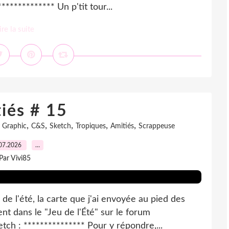
************ Un p'tit tour...
ire la suite
iés # 15
,
,
,
,
,
 Graphic
C&S
Sketch
Tropiques
Amitiés
Scrappeuse
07.2026
…
Par Vivi85
de l'été, la carte que j'ai envoyée au pied des
t dans le "Jeu de l'Été" sur le forum
etch : *************** Pour y répondre,...