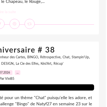
s le Chapeau, le Rouge,...
ire la suite
iversaire # 38
,
,
,
,
,
nheur des Cartes
BINGO
Rétrospective
Chat
Stampin'Up
,
,
,
es DESIGN
La Cie des Elfes
Kési'Art
Récup'
07.2026
…
Par Vivi85
opté pour un thème "Chat" puisqu'elle les adore, et
hallenge "Bingo" de Natyf27 en semaine 23 sur le