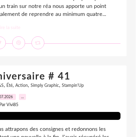
 un train sur notre réa nous apporte un point
alement de reprendre au minimum quatre...
ire la suite
iversaire # 41
,
,
,
,
&S
Été
Action
Simply Graphic
Stampin'Up
07.2026
…
Par Vivi85
ous attrapons des consignes et redonnons les