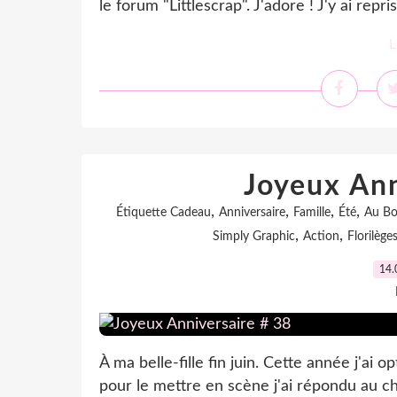
le forum "Littlescrap". J'adore ! J'y ai repri
L
Joyeux Ann
,
,
,
,
Étiquette Cadeau
Anniversaire
Famille
Été
Au Bo
,
,
Simply Graphic
Action
Florilèg
14.
À ma belle-fille fin juin. Cette année j'ai 
pour le mettre en scène j'ai répondu au c