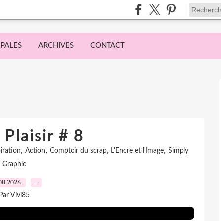
IPALES
ARCHIVES
CONTACT
 Plaisir # 8
,
,
,
,
iration
Action
Comptoir du scrap
L'Encre et l'Image
Simply
Graphic
08.2026
…
Par Vivi85