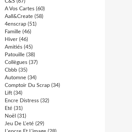
C&s
(67)
A Vos Cartes
(60)
Aall&create
(58)
4enscrap
(51)
Famille
(46)
Hiver
(46)
Amitiés
(45)
Patouille
(38)
Collègues
(37)
Cbbb
(35)
Automne
(34)
Comptoir Du Scrap
(34)
Lift
(34)
Encre Distress
(32)
Eté
(31)
Noël
(31)
Jeu De L'eté
(29)
L'encre Et L'image
(28)