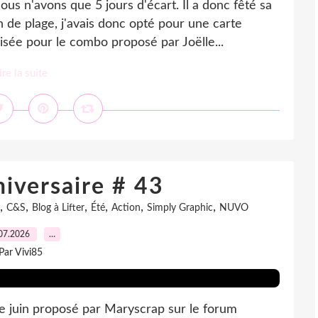
s n'avons que 5 jours d'écart. Il a donc fêté sa
n de plage, j'avais donc opté pour une carte
sée pour le combo proposé par Joëlle...
ire la suite
iversaire # 43
,
,
,
,
,
,
C&S
Blog à Lifter
Été
Action
Simply Graphic
NUVO
07.2026
…
Par Vivi85
de juin proposé par Maryscrap sur le forum