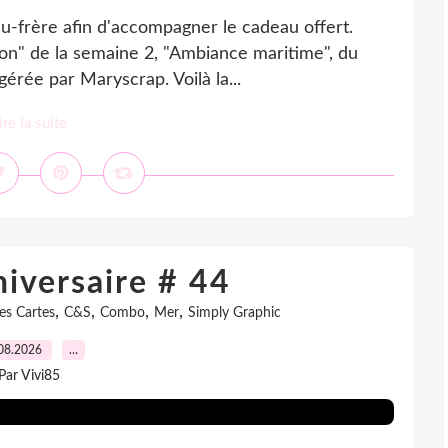
au-frère afin d'accompagner le cadeau offert.
ation" de la semaine 2, "Ambiance maritime", du
 gérée par Maryscrap. Voilà la...
ire la suite
iversaire # 44
,
,
,
,
es Cartes
C&S
Combo
Mer
Simply Graphic
08.2026
…
Par Vivi85