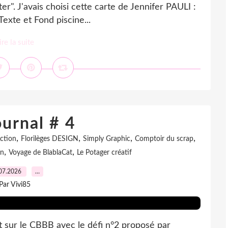
ter". J'avais choisi cette carte de Jennifer PAULI :
 Texte et Fond piscine...
ire la suite
ournal # 4
,
,
,
,
ction
Florilèges DESIGN
Simply Graphic
Comptoir du scrap
,
,
on
Voyage de BlablaCat
Le Potager créatif
07.2026
…
Par Vivi85
t sur le CBBB avec le défi n°2 proposé par