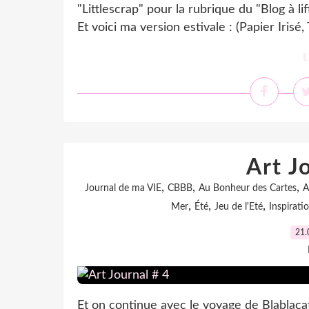
"Littlescrap" pour la rubrique du "Blog à lif
Et voici ma version estivale : (Papier Irisé,
L
Art J
,
,
,
Journal de ma VIE
CBBB
Au Bonheur des Cartes
A
,
,
,
Mer
Été
Jeu de l'Eté
Inspirati
21.
Et on continue avec le voyage de Blablaca