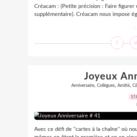
Créacam : (Petite précision : Faire figurer
supplémentaire). Créacam nous impose ég
L
Joyeux Ann
,
,
,
Anniversaire
Collègues
Amitié
C
17.
Avec ce défi de "cartes à la chaîne" où n