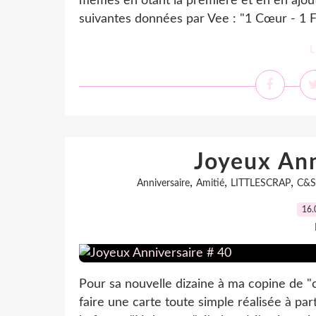
mêmes en ôtant la première et en en ajouta
suivantes données par Vee : "1 Cœur - 1 Fl
L
Joyeux Ann
,
,
,
Anniversaire
Amitié
LITTLESCRAP
C&S
16.
Pour sa nouvelle dizaine à ma copine de "cla
faire une carte toute simple réalisée à pa